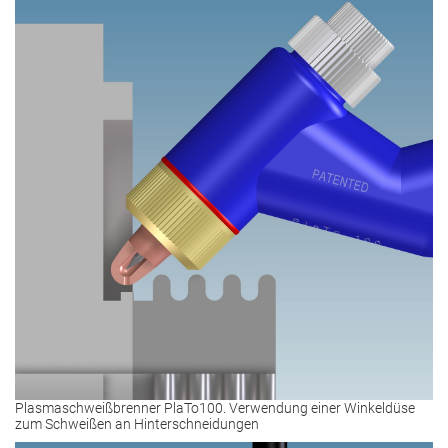
Plasmaschweißbrenner PlaTo100. Verwendung einer Winkeldüse
zum Schweißen an Hinterschneidungen