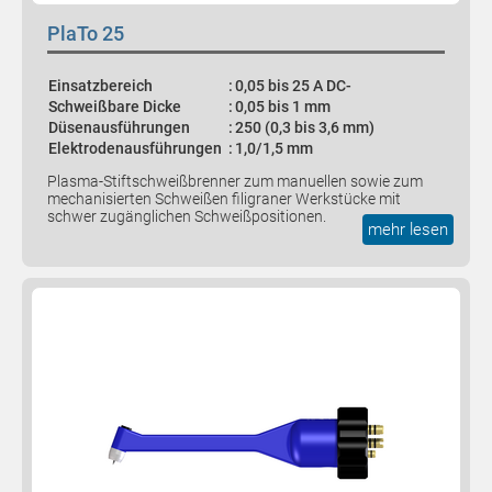
PlaTo 25
STATISTIK
Statistik Cookies erfassen Informationen anonym.
Einsatzbereich
:
0,05 bis 25 A DC-
Diese Informationen helfen uns zu verstehen, wie
Schweißbare Dicke
:
0,05 bis 1 mm
Düsenausführungen
:
250 (0,3 bis 3,6 mm)
unsere Besucher unsere Website nutzen.
Elektrodenausführungen
:
1,0/1,5 mm
Plasma-Stiftschweißbrenner zum manuellen sowie zum
Matomo
mechanisierten Schweißen filigraner Werkstücke mit
schwer zugänglichen Schweißpositionen.
mehr lesen
Name:
_pk_id,_pk_ses
Anbieter:
PMC Plasmatechnik
Zweck:
Interne Besucheranalyse
EXTERNE DIENSTE
Inhalte von externen Plattformen werden standardmäßig